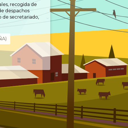
ales, recogida de
 de despachos
o de secretariado,
ÑA)